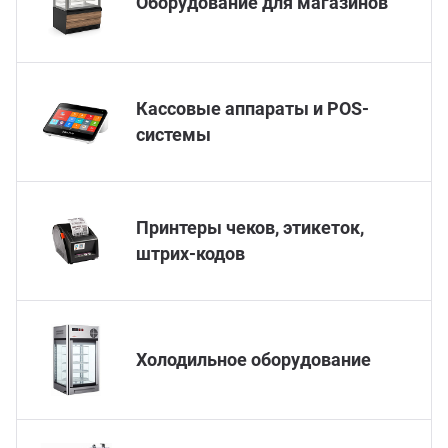
Оборудование для магазинов
ганизация праздников
таллопрокат
зывы
р-Султан
Стом
лиграфия
опление и вентиляция
ртнеры
Кассовые аппараты и POS-
системы
стинг
нтехника
цензии
бототехника
кументы
Принтеры чеков, этикеток,
штрих-кодов
квизиты
тория
Холодильное оборудование