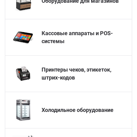
Оборудование для магазинов
ганизация праздников
таллопрокат
зывы
р-Султан
Стом
лиграфия
опление и вентиляция
ртнеры
Кассовые аппараты и POS-
системы
стинг
нтехника
цензии
бототехника
кументы
Принтеры чеков, этикеток,
штрих-кодов
квизиты
тория
Холодильное оборудование