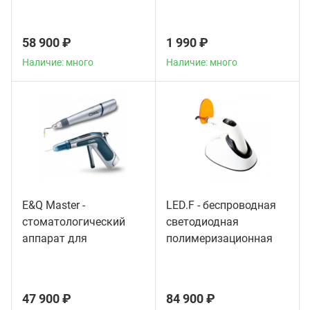
мощности
58 900 ₽
1 990 ₽
Наличие: много
Наличие: много
E&Q Master -
LED.F - беспроводная
стоматологический
светодиодная
аппарат для
полимеризационная
пломбирования
лампа
корневых каналов
47 900 ₽
84 900 ₽