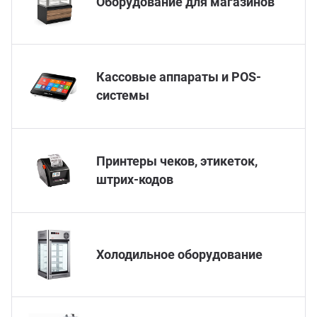
Оборудование для магазинов
ганизация праздников
таллопрокат
зывы
р-Султан
Стом
лиграфия
опление и вентиляция
ртнеры
Кассовые аппараты и POS-
системы
стинг
нтехника
цензии
бототехника
кументы
Принтеры чеков, этикеток,
штрих-кодов
квизиты
тория
Холодильное оборудование