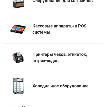
Оборудование для магазинов
ганизация праздников
таллопрокат
зывы
р-Султан
Стом
лиграфия
опление и вентиляция
ртнеры
Кассовые аппараты и POS-
системы
стинг
нтехника
цензии
бототехника
кументы
Принтеры чеков, этикеток,
штрих-кодов
квизиты
тория
Холодильное оборудование