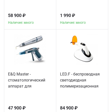
мощности
58 900 ₽
1 990 ₽
Наличие: много
Наличие: много
E&Q Master -
LED.F - беспроводная
стоматологический
светодиодная
аппарат для
полимеризационная
пломбирования
лампа
корневых каналов
47 900 ₽
84 900 ₽