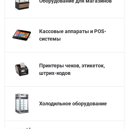
Оборудование для магазинов
ганизация праздников
таллопрокат
зывы
р-Султан
Стом
лиграфия
опление и вентиляция
ртнеры
Кассовые аппараты и POS-
системы
стинг
нтехника
цензии
бототехника
кументы
Принтеры чеков, этикеток,
штрих-кодов
квизиты
тория
Холодильное оборудование