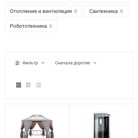
ганизация праздников
таллопрокат
зывы
Отопление и вентиляция
6
Сантехника
6
р-Султан
Стом
лиграфия
опление и вентиляция
ртнеры
Робототехника
6
стинг
нтехника
цензии
бототехника
кументы
Фильтр
Cначала дорогие
квизиты
тория