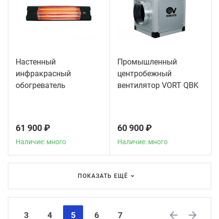
Настенный
Промышленный
инфракрасный
центробежный
обогреватель
вентилятор VORT QBK
Thermologika Design
COMFORT 10/10 4M 1V
61 900 ₽
60 900 ₽
Наличие: много
Наличие: много
ПОКАЗАТЬ ЕЩЁ
3
4
5
6
7