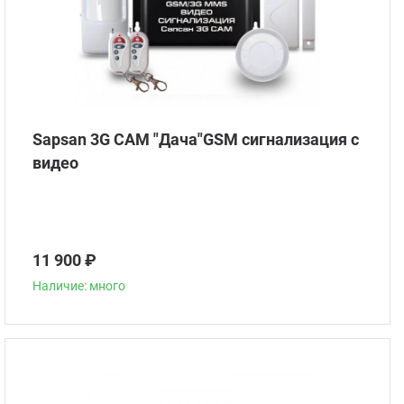
Sapsan 3G CAM "Дача"GSM сигнализация с
видео
11 900 ₽
Наличие: много