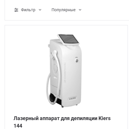
ганизация праздников
таллопрокат
зывы
Фильтр
Популярные
р-Султан
лиграфия
опление и вентиляция
ртнеры
стинг
нтехника
цензии
бототехника
кументы
квизиты
тория
Лазерный аппарат для депиляции Kiers
144