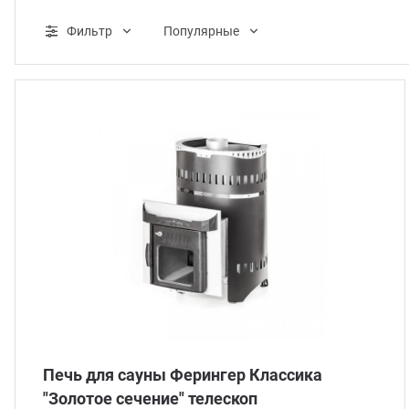
ганизация праздников
таллопрокат
зывы
Фильтр
Популярные
р-Султан
лиграфия
опление и вентиляция
ртнеры
стинг
нтехника
цензии
бототехника
кументы
квизиты
тория
Печь для сауны Ферингер Классика
"Золотое сечение" телескоп