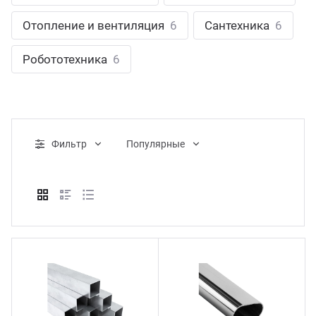
ганизация праздников
таллопрокат
зывы
Отопление и вентиляция
6
Сантехника
6
р-Султан
Стом
лиграфия
опление и вентиляция
ртнеры
Робототехника
6
стинг
нтехника
цензии
бототехника
кументы
Фильтр
Популярные
квизиты
тория