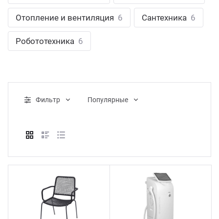
ганизация праздников
таллопрокат
зывы
Отопление и вентиляция
6
Сантехника
6
р-Султан
Стом
лиграфия
опление и вентиляция
ртнеры
Робототехника
6
стинг
нтехника
цензии
бототехника
кументы
Фильтр
Популярные
квизиты
тория