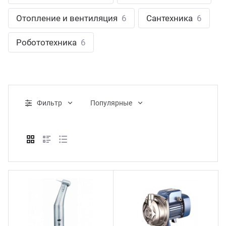
ганизация праздников
таллопрокат
зывы
Отопление и вентиляция
6
Сантехника
6
р-Султан
Стом
лиграфия
опление и вентиляция
ртнеры
Робототехника
6
стинг
нтехника
цензии
бототехника
кументы
Фильтр
Популярные
квизиты
тория