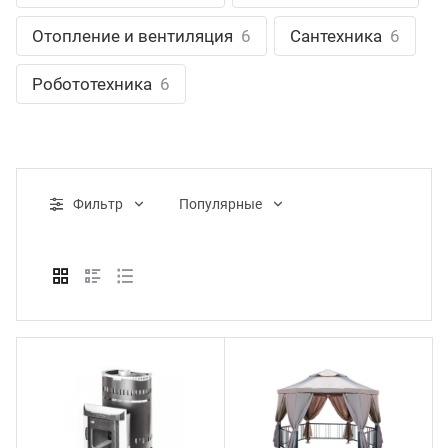
ганизация праздников
таллопрокат
зывы
Отопление и вентиляция
6
Сантехника
6
р-Султан
Стом
лиграфия
опление и вентиляция
ртнеры
Робототехника
6
стинг
нтехника
цензии
бототехника
кументы
Фильтр
Популярные
квизиты
тория