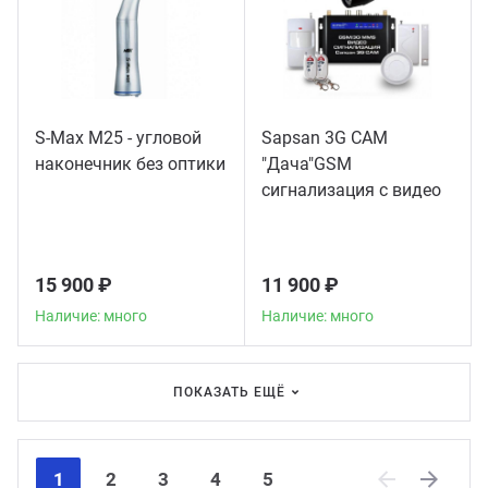
S-Max M25 - угловой
Sapsan 3G CAM
наконечник без оптики
"Дача"GSM
сигнализация с видео
15 900 ₽
11 900 ₽
Наличие: много
Наличие: много
ПОКАЗАТЬ ЕЩЁ
1
2
3
4
5