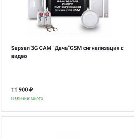
Sapsan 3G CAM "Дача"GSM сигнализация с
видео
11 900 ₽
Наличие: много