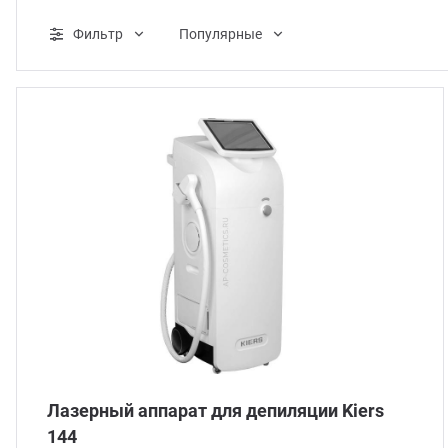
ганизация праздников
таллопрокат
зывы
Фильтр
Популярные
р-Султан
лиграфия
опление и вентиляция
ртнеры
стинг
нтехника
цензии
бототехника
кументы
квизиты
тория
Лазерный аппарат для депиляции Kiers
144