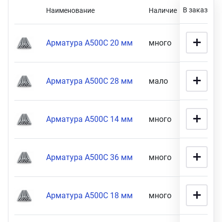
В заказ
Наименование
Наличие
Цен
ганизация праздников
таллопрокат
зывы
Розничная цена
р-Султан
Стом
лиграфия
опление и вентиляция
ртнеры
Арматура А500С 20 мм
много
8 990 
стинг
нтехника
цензии
Арматура А500С 28 мм
мало
26 900 
8990
87900
бототехника
кументы
Габариты
Арматура А500С 14 мм
много
36 900 
квизиты
14 мм толщина (
13
)
ПОКАЗАТЬ
Арматура А500С 36 мм
много
48 900 
тория
Арматура А500С 18 мм
много
50 900 