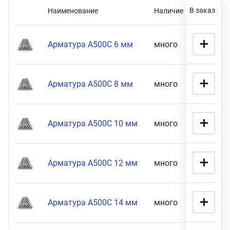
В заказ
Наименование
Наличие
Цен
ганизация праздников
таллопрокат
зывы
Розничная цена
р-Султан
Стом
лиграфия
опление и вентиляция
ртнеры
Арматура А500С 6 мм
много
56 900 
стинг
нтехника
цензии
Арматура А500С 8 мм
много
82 900 
8990
87900
бототехника
кументы
Габариты
Арматура А500С 10 мм
много
52 900 
квизиты
14 мм толщина (
13
)
ПОКАЗАТЬ
Арматура А500С 12 мм
много
65 900 
тория
Арматура А500С 14 мм
много
36 900 