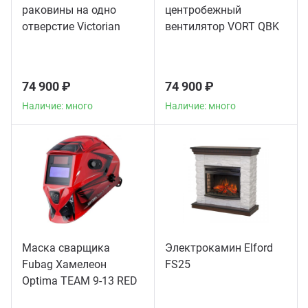
раковины на одно
центробежный
отверстие Victorian
вентилятор VORT QBK
American Standard
10/10 4M 1V
хром
74 900 ₽
74 900 ₽
Наличие: много
Наличие: много
Маска сварщика
Электрокамин Elford
Fubag Хамелеон
FS25
Optima TEAM 9-13 RED