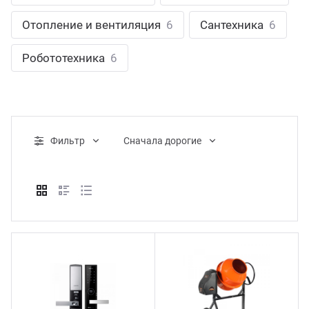
ганизация праздников
таллопрокат
зывы
Отопление и вентиляция
6
Сантехника
6
р-Султан
Стом
лиграфия
опление и вентиляция
ртнеры
Робототехника
6
стинг
нтехника
цензии
бототехника
кументы
Фильтр
Cначала дорогие
квизиты
тория