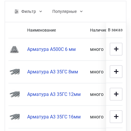
ганизация праздников
таллопрокат
зывы
р-Султан
Фильтр
Популярные
Стом
лиграфия
опление и вентиляция
ртнеры
В заказ
Наименование
Наличие
Це
Розничная цена
стинг
нтехника
цензии
Арматура А500С 6 мм
много
56 900
бототехника
кументы
Арматура А3 35ГС 8мм
много
2 990
1990
90900
квизиты
тория
Габариты
Арматура А3 35ГС 12мм
много
90 900
12 мм х 11,7 м (
2
)
ПОКАЗАТЬ
Арматура А3 35ГС 16мм
много
1 990
14 мм толщина (
13
)