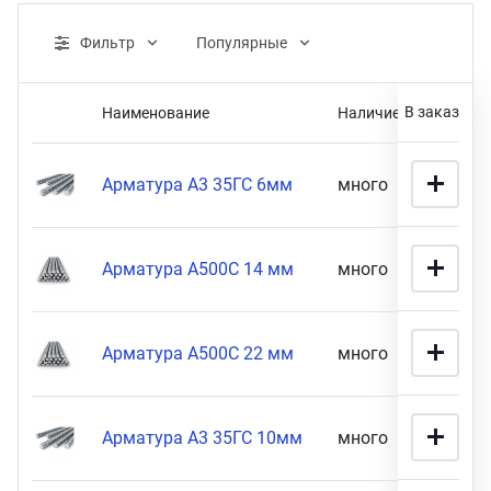
ганизация праздников
таллопрокат
зывы
р-Султан
Фильтр
Популярные
Стом
лиграфия
опление и вентиляция
ртнеры
В заказ
Наименование
Наличие
Це
Розничная цена
стинг
нтехника
цензии
Арматура А3 35ГС 6мм
много
25 900
бототехника
кументы
Арматура А500С 14 мм
много
36 900
1990
90900
квизиты
тория
Габариты
Арматура А500С 22 мм
много
51 900
12 мм х 11,7 м (
2
)
ПОКАЗАТЬ
Арматура А3 35ГС 10мм
много
71 900
14 мм толщина (
13
)