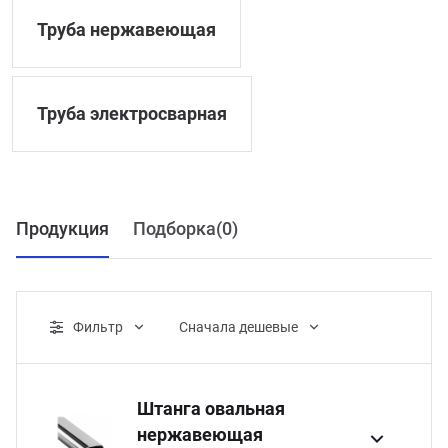
ганизация праздников
таллопрокат
зывы
Труба нержавеющая
р-Султан
Стом
лиграфия
опление и вентиляция
ртнеры
Труба электросварная
стинг
нтехника
цензии
бототехника
кументы
Продукция
Подборка(
0
)
квизиты
тория
Фильтр
Cначала дешевые
Розничная цена
Штанга овальная
нержавеющая