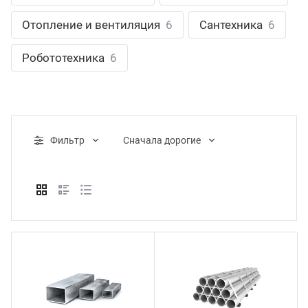
ганизация праздников
таллопрокат
зывы
Отопление и вентиляция
6
Сантехника
6
р-Султан
Стом
лиграфия
опление и вентиляция
ртнеры
Робототехника
6
стинг
нтехника
цензии
бототехника
кументы
Фильтр
Cначала дорогие
квизиты
тория