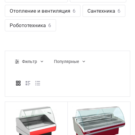
ганизация праздников
таллопрокат
зывы
Отопление и вентиляция
6
Сантехника
6
р-Султан
Стом
лиграфия
опление и вентиляция
ртнеры
Робототехника
6
стинг
нтехника
цензии
бототехника
кументы
Фильтр
Популярные
квизиты
тория