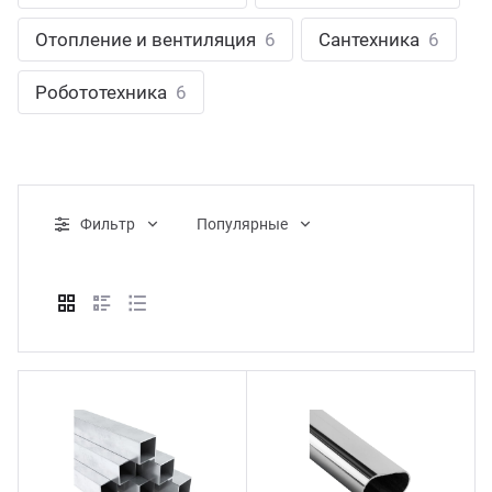
ганизация праздников
таллопрокат
зывы
Отопление и вентиляция
6
Сантехника
6
р-Султан
Стом
лиграфия
опление и вентиляция
ртнеры
Робототехника
6
стинг
нтехника
цензии
бототехника
кументы
Фильтр
Популярные
квизиты
тория