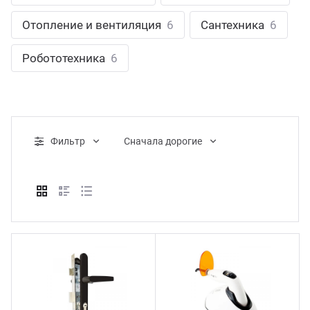
ганизация праздников
таллопрокат
зывы
Отопление и вентиляция
6
Сантехника
6
р-Султан
Стом
лиграфия
опление и вентиляция
ртнеры
Робототехника
6
стинг
нтехника
цензии
бототехника
кументы
Фильтр
Cначала дорогие
квизиты
тория