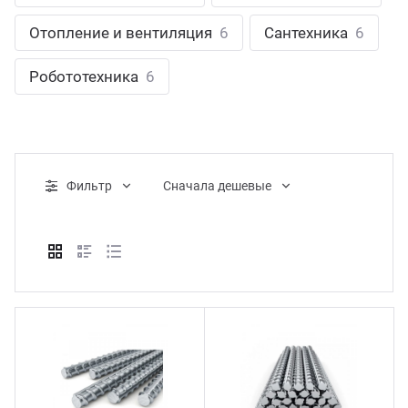
ганизация праздников
таллопрокат
зывы
Отопление и вентиляция
6
Сантехника
6
р-Султан
Стом
лиграфия
опление и вентиляция
ртнеры
Робототехника
6
стинг
нтехника
цензии
бототехника
кументы
Фильтр
Cначала дешевые
квизиты
тория