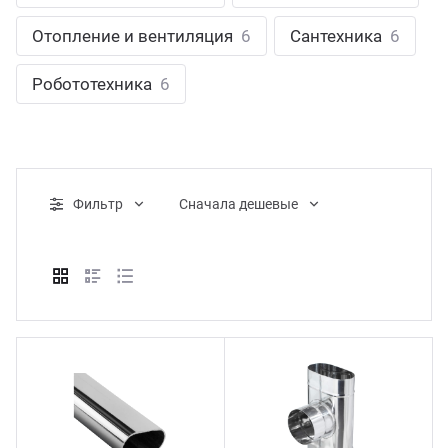
ганизация праздников
таллопрокат
зывы
Отопление и вентиляция
6
Сантехника
6
р-Султан
Стом
лиграфия
опление и вентиляция
ртнеры
Робототехника
6
стинг
нтехника
цензии
бототехника
кументы
Фильтр
Cначала дешевые
квизиты
тория