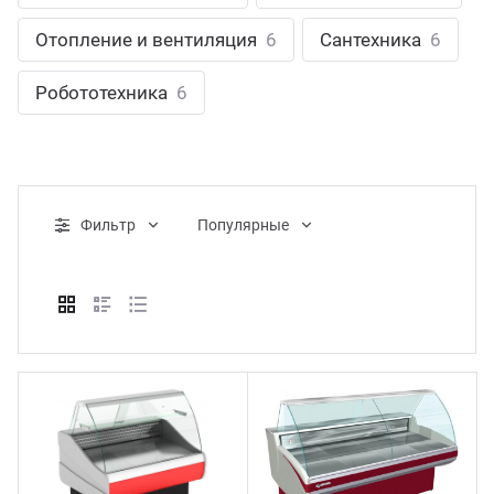
ганизация праздников
таллопрокат
зывы
Отопление и вентиляция
6
Сантехника
6
р-Султан
Стом
лиграфия
опление и вентиляция
ртнеры
Робототехника
6
стинг
нтехника
цензии
бототехника
кументы
Фильтр
Популярные
квизиты
тория