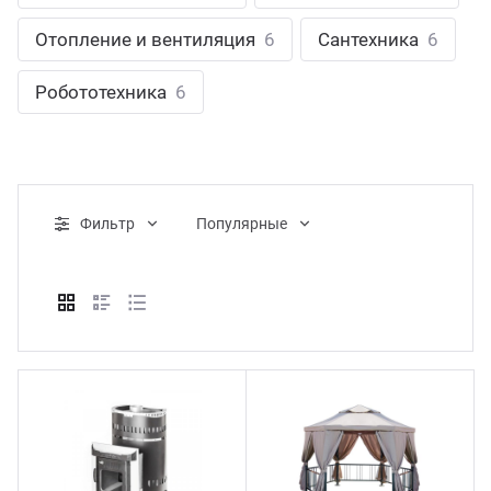
ганизация праздников
таллопрокат
зывы
Отопление и вентиляция
6
Сантехника
6
р-Султан
Стом
лиграфия
опление и вентиляция
ртнеры
Робототехника
6
стинг
нтехника
цензии
бототехника
кументы
Фильтр
Популярные
квизиты
тория