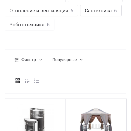
ганизация праздников
таллопрокат
зывы
Отопление и вентиляция
6
Сантехника
6
р-Султан
Стом
лиграфия
опление и вентиляция
ртнеры
Робототехника
6
стинг
нтехника
цензии
бототехника
кументы
Фильтр
Популярные
квизиты
тория