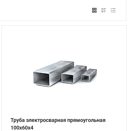
Стом
Труба электросварная прямоугольная
100х60х4