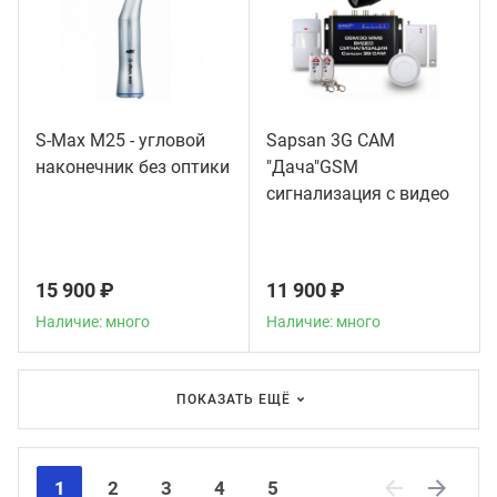
S-Max M25 - угловой
Sapsan 3G CAM
наконечник без оптики
"Дача"GSM
сигнализация с видео
15 900 ₽
11 900 ₽
Наличие: много
Наличие: много
ПОКАЗАТЬ ЕЩЁ
1
2
3
4
5