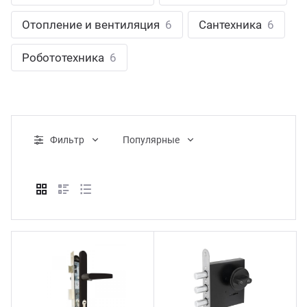
ганизация праздников
таллопрокат
зывы
Отопление и вентиляция
6
Сантехника
6
р-Султан
Стом
лиграфия
опление и вентиляция
ртнеры
Робототехника
6
стинг
нтехника
цензии
бототехника
кументы
Фильтр
Популярные
квизиты
тория