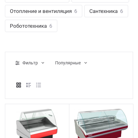
ганизация праздников
таллопрокат
зывы
Отопление и вентиляция
6
Сантехника
6
р-Султан
Стом
лиграфия
опление и вентиляция
ртнеры
Робототехника
6
стинг
нтехника
цензии
бототехника
кументы
Фильтр
Популярные
квизиты
тория