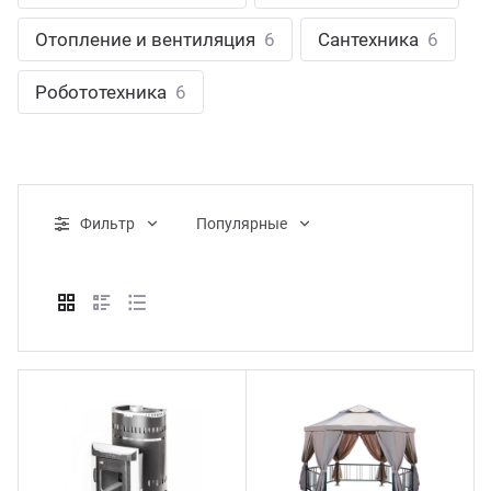
ганизация праздников
таллопрокат
зывы
Отопление и вентиляция
6
Сантехника
6
р-Султан
Стом
лиграфия
опление и вентиляция
ртнеры
Робототехника
6
стинг
нтехника
цензии
бототехника
кументы
Фильтр
Популярные
квизиты
тория