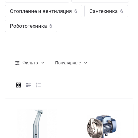
ганизация праздников
таллопрокат
зывы
Отопление и вентиляция
6
Сантехника
6
р-Султан
Стом
лиграфия
опление и вентиляция
ртнеры
Робототехника
6
стинг
нтехника
цензии
бототехника
кументы
Фильтр
Популярные
квизиты
тория