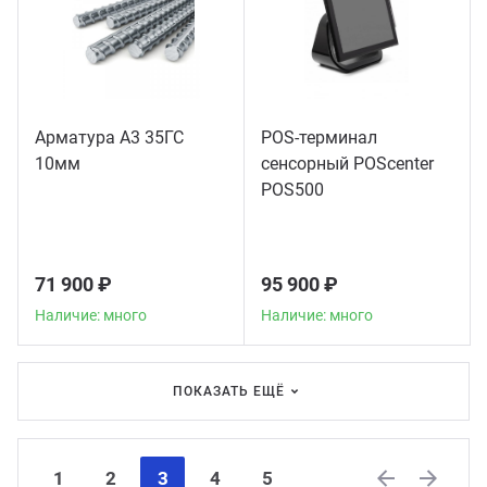
Арматура А3 35ГС
POS-терминал
10мм
сенсорный POScenter
POS500
71 900 ₽
95 900 ₽
Наличие: много
Наличие: много
ПОКАЗАТЬ ЕЩЁ
1
2
3
4
5