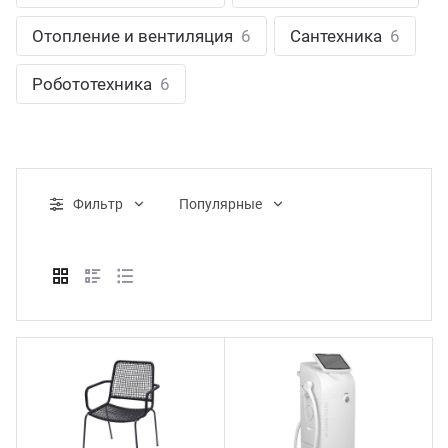
ганизация праздников
таллопрокат
зывы
Отопление и вентиляция
6
Сантехника
6
р-Султан
Стом
лиграфия
опление и вентиляция
ртнеры
Робототехника
6
стинг
нтехника
цензии
бототехника
кументы
Фильтр
Популярные
квизиты
тория