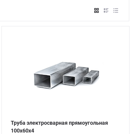
Стом
Труба электросварная прямоугольная
100х60х4