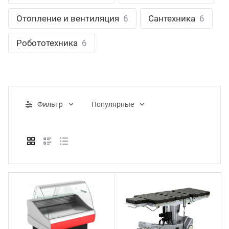
ганизация праздников
таллопрокат
зывы
Отопление и вентиляция
6
Сантехника
6
р-Султан
Стом
лиграфия
опление и вентиляция
ртнеры
Робототехника
6
стинг
нтехника
цензии
бототехника
кументы
Фильтр
Популярные
квизиты
тория