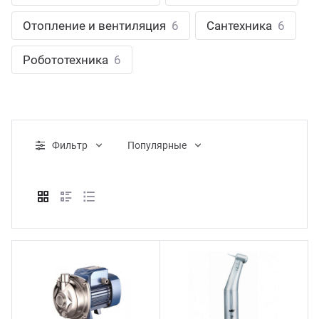
ганизация праздников
таллопрокат
зывы
Отопление и вентиляция
6
Сантехника
6
р-Султан
Стом
лиграфия
опление и вентиляция
ртнеры
Робототехника
6
стинг
нтехника
цензии
бототехника
кументы
Фильтр
Популярные
квизиты
тория