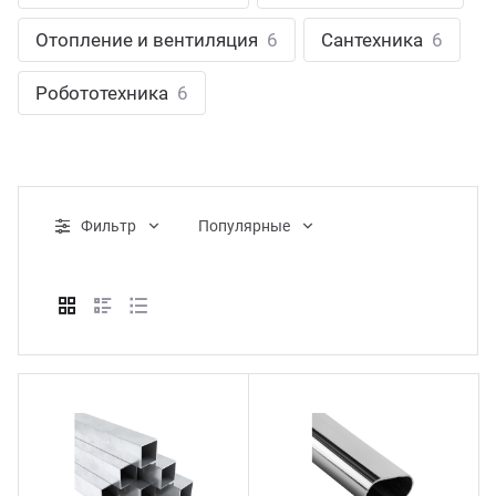
ганизация праздников
таллопрокат
зывы
Отопление и вентиляция
6
Сантехника
6
р-Султан
Стом
лиграфия
опление и вентиляция
ртнеры
Робототехника
6
стинг
нтехника
цензии
бототехника
кументы
Фильтр
Популярные
квизиты
тория