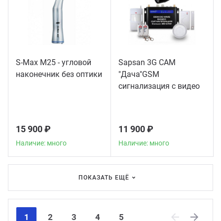
S-Max M25 - угловой
Sapsan 3G CAM
наконечник без оптики
"Дача"GSM
сигнализация с видео
15 900 ₽
11 900 ₽
Наличие: много
Наличие: много
ПОКАЗАТЬ ЕЩЁ
1
2
3
4
5