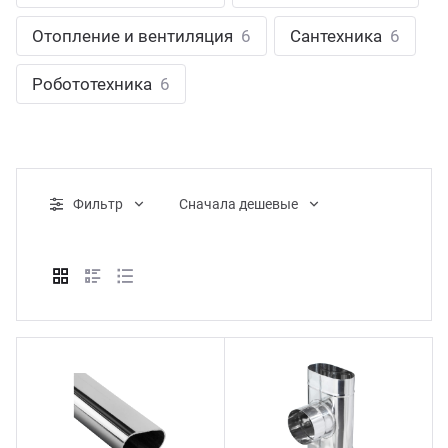
ганизация праздников
таллопрокат
зывы
Отопление и вентиляция
6
Сантехника
6
р-Султан
Стом
лиграфия
опление и вентиляция
ртнеры
Робототехника
6
стинг
нтехника
цензии
бототехника
кументы
Фильтр
Cначала дешевые
квизиты
тория