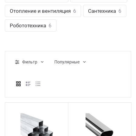
ганизация праздников
таллопрокат
зывы
Отопление и вентиляция
6
Сантехника
6
р-Султан
Стом
лиграфия
опление и вентиляция
ртнеры
Робототехника
6
стинг
нтехника
цензии
бототехника
кументы
Фильтр
Популярные
квизиты
тория