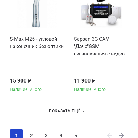
S-Max M25 - угловой
Sapsan 3G CAM
наконечник без оптики
"Дача"GSM
сигнализация с видео
15 900 ₽
11 900 ₽
Наличие: много
Наличие: много
ПОКАЗАТЬ ЕЩЁ
1
2
3
4
5