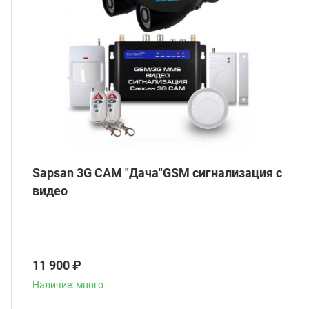
Sapsan 3G CAM "Дача"GSM сигнализация с
видео
11 900 ₽
Наличие: много