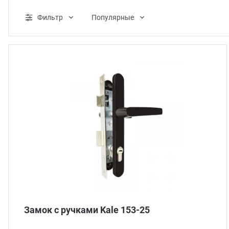
ганизация праздников
таллопрокат
зывы
Фильтр
Популярные
р-Султан
лиграфия
опление и вентиляция
ртнеры
стинг
нтехника
цензии
бототехника
кументы
квизиты
тория
Замок с ручками Kale 153-25