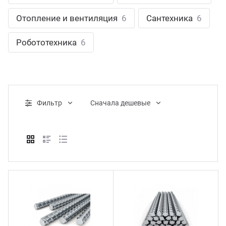
ганизация праздников
таллопрокат
зывы
Отопление и вентиляция
6
Сантехника
6
р-Султан
Стом
лиграфия
опление и вентиляция
ртнеры
Робототехника
6
стинг
нтехника
цензии
бототехника
кументы
Фильтр
Cначала дешевые
квизиты
тория