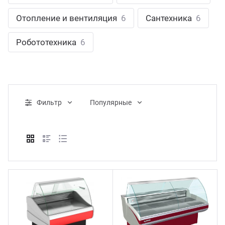
ганизация праздников
таллопрокат
зывы
Отопление и вентиляция
6
Сантехника
6
р-Султан
Стом
лиграфия
опление и вентиляция
ртнеры
Робототехника
6
стинг
нтехника
цензии
бототехника
кументы
Фильтр
Популярные
квизиты
тория