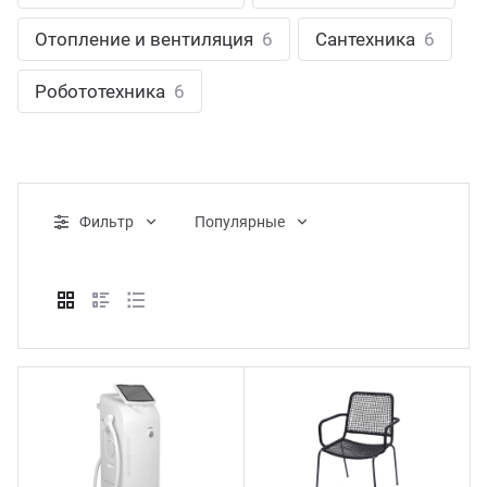
ганизация праздников
таллопрокат
зывы
Отопление и вентиляция
6
Сантехника
6
р-Султан
Стом
лиграфия
опление и вентиляция
ртнеры
Робототехника
6
стинг
нтехника
цензии
бототехника
кументы
Фильтр
Популярные
квизиты
тория